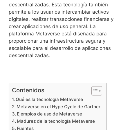
entender mejor el panorama actual y las opciones
descentralizadas. Esta tecnología también
disponibles en el mercado espaÃ±ol, consulta esta
permite a los usuarios intercambiar activos
casinos USDT en EspaÃ±a 2026
digitales, realizar transacciones financieras y
, donde se analizan
en detalle las alternativas legales y su
crear aplicaciones de uso general. La
funcionamiento.
plataforma Metaverse está diseñada para
proporcionar una infraestructura segura y
escalable para el desarrollo de aplicaciones
En 2026, el interÃ©s por los
casinos con Tether
descentralizadas.
USDT en EspaÃ±a 2026
sigue creciendo debido a
la bÃºsqueda de opciones de pago mÃ¡s rÃ¡pidas y
seguras en el sector del juego online. Este tipo de
plataformas combina innovaciÃ³n financiera con el
cumplimiento de la legalidad vigente, ofreciendo
Contenidos
alternativas modernas para los usuarios en el
mercado espaÃ±ol.
Qué es la tecnología Metaverse
Metaverse en el Hype Cycle de Gartner
Si estÃ¡s buscando informaciÃ³n actualizada sobre
Ejemplos de uso de Metaverse
mÃ©todos de pago seguros, especialmente
Madurez de la tecnología Metaverse
PayPal, es recomendable consultar una guÃ­a
Fuentes