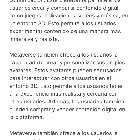
EspaÃ±a, la guÃ­a sobre
mejores casinos online
usuarios crear y compartir contenido digital,
extranjeros 2026
te ayuda a identificar plataformas
como juegos, aplicaciones, videos y música, en
seguras con licencia, bonos competitivos y
un entorno 3D. Esto permite a los usuarios
mÃ©todos de pago transparentes. TambiÃ©n
experimentar contenido de una manera más
analiza los criterios esenciales como la regulaciÃ³n
inmersiva y realista.
internacional, la reputaciÃ³n de los operadores y la
experiencia de usuario para evitar sitios poco
Metaverse también ofrece a los usuarios la
confiables. Es una referencia Ãºtil para comparar
capacidad de crear y personalizar sus propios
alternativas y elegir con mayor seguridad.
avatares. Estos avatares pueden ser usados
para interactuar con otros usuarios en el
Para quienes buscan alternativas internacionales,
entorno 3D. Esto permite a los usuarios tener
esta guÃ­a sobre los
mejores casinos online fuera
una experiencia más realista y cercana con
de EspaÃ±a
reÃºne informaciÃ³n Ãºtil para
otros usuarios. Además, los usuarios también
comparar distintas plataformas. Descubre sus
pueden comprar y vender contenido digital en
caracterÃ­sticas, opciones disponibles y aspectos
la plataforma.
importantes antes de elegir dÃ³nde jugar.
Metaverse también ofrece a los usuarios la