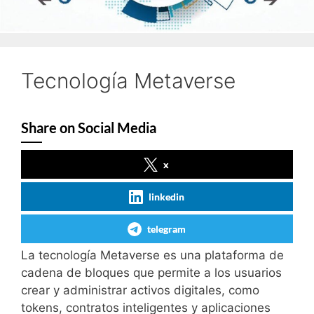
Tecnología Metaverse
Share on Social Media
x
linkedin
telegram
En los Ãºltimos aÃ±os, el interÃ©s por los pagos
La tecnología Metaverse es una plataforma de
con criptomonedas ha crecido en la industria del
cadena de bloques que permite a los usuarios
juego online, especialmente en plataformas que
crear y administrar activos digitales, como
aceptan stablecoins como USDT. Si quieres
tokens, contratos inteligentes y aplicaciones