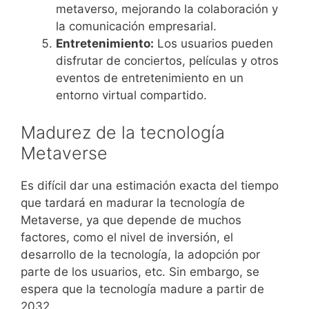
segura, transparente y responsable. Consulta esta
metaverso, mejorando la colaboración y
guÃ­a de los
mejores casinos online legales en
la comunicación empresarial.
EspaÃ±a 2026
para comparar operadores,
Entretenimiento:
Los usuarios pueden
licencias, mÃ©todos de pago y otros criterios
disfrutar de conciertos, películas y otros
relevantes antes de registrarte.
eventos de entretenimiento en un
entorno virtual compartido.
Para quienes buscan empezar a jugar con un
presupuesto reducido, los
casinos online con
Madurez de la tecnología
depÃ³sito mÃ­nimo
ofrecen opciones desde 1, 5, 10,
Metaverse
15 o 20 euros. Consulta la selecciÃ³n actualizada
para comparar plataformas disponibles en EspaÃ±a
Es difícil dar una estimación exacta del tiempo
y elegir la alternativa que mejor se adapte a tus
que tardará en madurar la tecnología de
preferencias.
Metaverse, ya que depende de muchos
factores, como el nivel de inversión, el
Descubre los mejores
casinos con Trustly en
desarrollo de la tecnología, la adopción por
EspaÃ±a
y compara plataformas con retiradas
parte de los usuarios, etc. Sin embargo, se
rÃ¡pidas, bonos reales y mÃ©todos de pago
espera que la tecnología madure a partir de
seguros. Esta guÃ­a te ayudarÃ¡ a elegir opciones
2032.