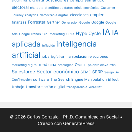
big data
algoritmos
electoral
chatbots
científico de datos
crisis económica
Customer
empleo
elecciones
Journey Analytics
democracia digital.
Forrester
finanzas
Gartner
Google
Generación Google
Google
IA
IA
Hype Cycle
Ads
Google Trends
GPT marketing
GPTs
inteligencia
aplicada
inflación
artificial
jobs
manipulación elecciones
logística
medicina
Oracle
marketing digital
ontologias
palabra clave
rrhh
Sector económico
Salesforce
SERP
SEME
Sesgo De
software
The Search Engine Manipulation Effect
Confirmación
trabajo
transformación digital
transparencia
WordNet
© 2026 Carlos Gonzalo - Ph.D. Comunicación Social
•
Creado con
GeneratePress