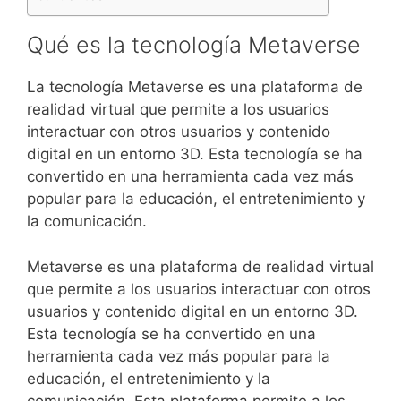
especializada sobre
casinos online con PayPal en
EspaÃ±a 2026
, donde se analizan los principales
Qué es la tecnología Metaverse
operadores disponibles en el mercado. Este tipo de
recursos ayuda a comparar opciones, entender las
La tecnología Metaverse es una plataforma de
condiciones de uso y elegir plataformas mÃ¡s
realidad virtual que permite a los usuarios
fiables para jugar online.
interactuar con otros usuarios y contenido
digital en un entorno 3D. Esta tecnología se ha
Si estÃ¡s buscando opciones seguras y eficientes
convertido en una herramienta cada vez más
para jugar online, es importante elegir plataformas
popular para la educación, el entretenimiento y
con mÃ©todos de retiro rÃ¡pidos y condiciones
la comunicación.
transparentes. En esta guÃ­a analizamos los
casinos online que pagan rÃ¡pido en EspaÃ±a 2026
,
Metaverse es una plataforma de realidad virtual
destacando aquellos que ofrecen mejores tiempos
que permite a los usuarios interactuar con otros
de retirada y experiencia de usuario. AsÃ­ podrÃ¡s
usuarios y contenido digital en un entorno 3D.
tomar decisiones mÃ¡s informadas y evitar retrasos
Esta tecnología se ha convertido en una
innecesarios en tus cobros.
herramienta cada vez más popular para la
educación, el entretenimiento y la
Si estÃ¡s buscando opciones fiables fuera de
comunicación. Esta plataforma permite a los