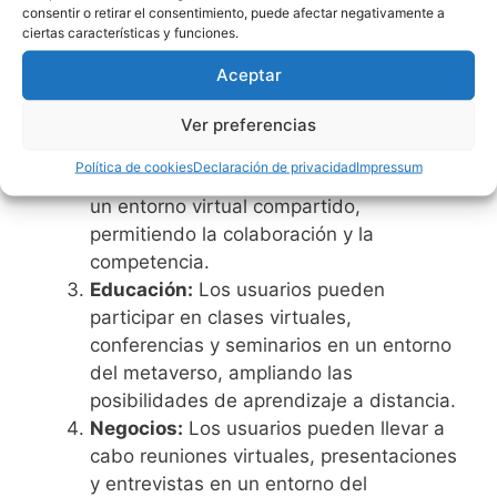
disfrutar de una experiencia de juego mÃ¡s
consentir o retirar el consentimiento, puede afectar negativamente a
transparente y protegida. Esta guÃ­a sobre
casinos
ciertas características y funciones.
Realidad virtual:
Los usuarios pueden
online con licencia en EspaÃ±a 2026
explica cÃ³mo
interactuar con otros en un entorno
Aceptar
verificar la autorizaciÃ³n de la DGOJ, comparar
virtual en 3D, creando experiencias
operadores legales y conocer sus mÃ©todos de
inmersivas y sociales.
Ver preferencias
pago, condiciones y herramientas de juego
Juegos en línea:
Los usuarios pueden
Política de cookies
Declaración de privacidad
Impressum
responsable.
jugar videojuegos en línea con otros en
un entorno virtual compartido,
El uso de criptomonedas en el entretenimiento
permitiendo la colaboración y la
digital sigue creciendo gracias a la rapidez y
competencia.
estabilidad de las transacciones. Para conocer
Educación:
Los usuarios pueden
plataformas, bonos y redes compatibles como
participar en clases virtuales,
TRC20 o BEP20, consulta esta guÃ­a sobre
casinos
conferencias y seminarios en un entorno
USDT
y compara las principales opciones
del metaverso, ampliando las
disponibles.
posibilidades de aprendizaje a distancia.
Negocios:
Los usuarios pueden llevar a
Elegir una plataforma regulada es fundamental
cabo reuniones virtuales, presentaciones
para disfrutar de una experiencia de juego mÃ¡s
y entrevistas en un entorno del