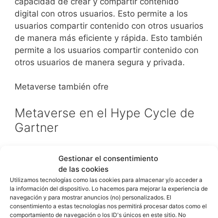
Para quienes buscan mÃ©todos de pago
capacidad de crear y compartir contenido
cÃ³modos y seguros, esta guÃ­a de
casinos con
digital con otros usuarios. Esto permite a los
PayPal en EspaÃ±a
reÃºne informaciÃ³n Ãºtil sobre
usuarios compartir contenido con otros usuarios
los mejores sitios, sus lÃ­mites y los tiempos de
de manera más eficiente y rápida. Esto también
retirada. Consulta la selecciÃ³n para comparar
permite a los usuarios compartir contenido con
opciones y elegir una plataforma adaptada a tus
otros usuarios de manera segura y privada.
preferencias.
Metaverse también ofre
Para quienes desean probar juegos de casino sin
instalar programas ni arriesgar dinero, esta guÃ­a
Metaverse en el Hype Cycle de
sobre
casinos online gratis sin descargar ni
Gartner
depÃ³sito
reÃºne informaciÃ³n Ãºtil y opciones
accesibles desde el navegador. El contenido
La tecnología Metaverse se encuentra en la
Gestionar el consentimiento
permite conocer cÃ³mo funcionan estas
fase de Lanzamiento (Innovation Trigger) del
de las cookies
plataformas y quÃ© aspectos conviene revisar
Hype Cycle de Gartner y alcanzará la madurez
Utilizamos tecnologías como las cookies para almacenar y/o acceder a
antes de empezar a jugar.
no antes de los 10 años a partir de 2022.
la información del dispositivo. Lo hacemos para mejorar la experiencia de
navegación y para mostrar anuncios (no) personalizados. El
consentimiento a estas tecnologías nos permitirá procesar datos como el
Elegir plataformas reguladas es fundamental para
Ejemplos de uso de Metaverse
comportamiento de navegación o los ID's únicos en este sitio. No