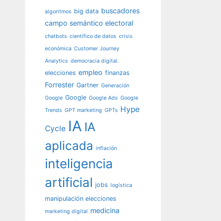
buscadores
big data
algoritmos
campo semántico electoral
chatbots
científico de datos
crisis
económica
Customer Journey
Analytics
democracia digital.
empleo
elecciones
finanzas
Forrester
Gartner
Generación
Google
Google
Google Ads
Google
Hype
Trends
GPT marketing
GPTs
IA
IA
Cycle
aplicada
inflación
inteligencia
artificial
jobs
logística
manipulación elecciones
medicina
marketing digital