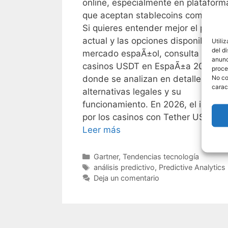
online, especialmente en plataform
que aceptan stablecoins como USD
Si quieres entender mejor el pano
actual y las opciones disponibles en
Utili
del d
mercado espaÃ±ol, consulta esta
anunc
casinos USDT en EspaÃ±a 2026,
proce
No co
donde se analizan en detalle las
carac
alternativas legales y su
funcionamiento. En 2026, el interÃ
por los casinos con Tether USDT …
Leer más
Categorías
Gartner
,
Tendencias tecnología
Etiquetas
análisis predictivo
,
Predictive Analytics
Deja un comentario